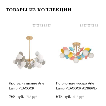
ТОВАРЫ ИЗ КОЛЛЕКЦИИ
Люстра на штанге Arte
Потолочная люстра Arte
П
Lamp PEACOCK
Lamp PEACOCK A1369PL-
L
A1369SP-10GY
7MD
1
768 pуб.
618 pуб.
1
768 pуб.
618 pуб.