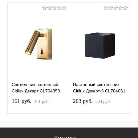
Светильник настенный
Настенный светильник
С
Citilux Декарт CL704353
Citilux Декарт-6 CL704061
C
161 pуб.
203 pуб.
1
161 pуб.
203 pуб.