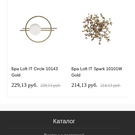
Бра Loft IT Circle 10143
Бра Loft IT Spark 10101W
Б
Gold
Gold
C
229,13 pуб.
214,13 pуб.
2
229,13 pуб.
214,13 pуб.
Каталог