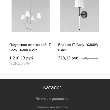
Подвесная люстра Loft IT
Бра Loft IT Cosy 10308W
П
Cosy 10308 Nickel
Black
C
1 210,13 pуб.
328,13 pуб.
1
328,13 pуб.
1 210,13 pуб.
1
Каталог
Люстры с доставкой
Потолочные люстры