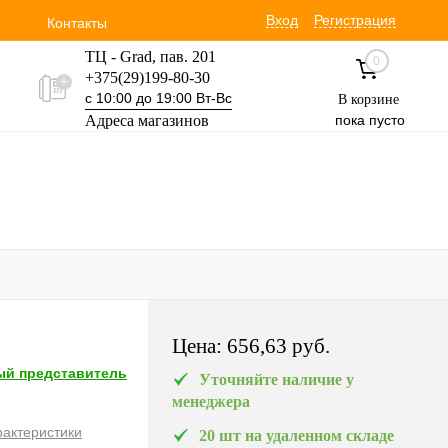
Вход
Регистрация
Контакты
ТЦ - Grad, пав. 201
0
+375(29)199-80-30
с 10:00 до 19:00 Вт-Вс
В корзине
Адреса магазинов
пока пусто
Уручская 19 пав. 3М
+375(29)354-30-60
с 9:00 до 17:00 Вт-Вс
Цена:
656,63 pуб.
й представитель
Уточняйте наличие у
менеджера
рактеристики
20 шт на удаленном складе