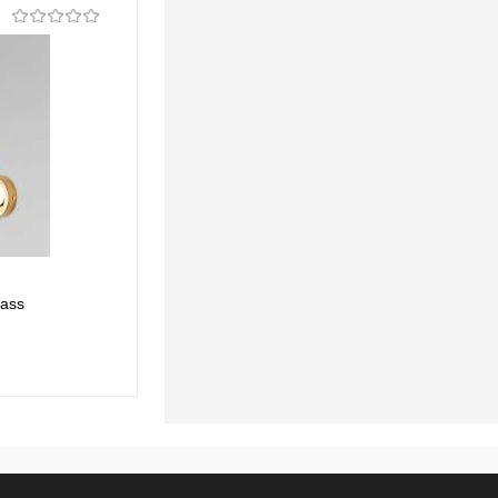
Подвесная люстра Loft IT Silence 10303P
rass
Brass
1 634,25 pуб.
1 634,25 pуб.