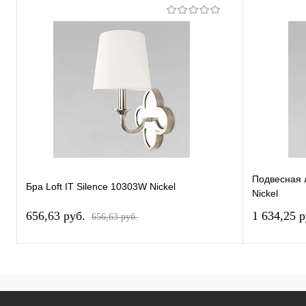
Подвесная л
Бра Loft IT Silence 10303W Nickel
Nickel
656,63 pуб.
1 634,25 
656,63 pуб.