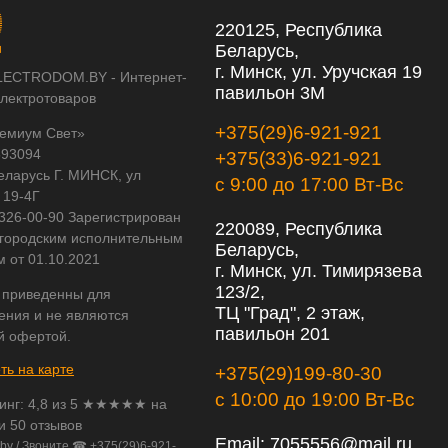
220125, Республика
Беларусь,
г. Минск, ул. Уручская 19
LECTRODOM.BY - Интернет-
павильон 3М
электротоваров
+375(29)6-921-921
емиум Свет»
593094
+375(33)6-921-921
еларусь Г. МИНСК, ул
с 9:00 до 17:00 Вт-Вс
 19-4Г
 326-00-90 Зарегистрирован
220089, Республика
городским исполнительным
Беларусь,
м от 01.10.2021
г. Минск, ул. Тимирязева
123/2,
 приведенны для
ТЦ "Град", 2 этаж,
ения и не являются
павильон 201
й офертой.
ть на карте
+375(29)199-80-30
с 10:00 до 19:00 Вт-Вс
инг:
4,8
из
5
★★★★★ на
и 50 отзывов
Email:
7055556@mail.ru
.by
/
Звоните ☎ +375(29)6-921-