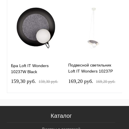
Подвесной светильник
П
Бра Loft IT Wonders
Loft IT Wonders 10237P
L
10237W Black
White
B
159,30 pуб.
169,20 pуб.
1
159,30 pуб.
169,20 pуб.
Каталог