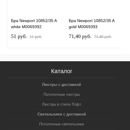
Бра Newport 10852/35 A
Бра Newport 10852/35 A
Б
white М0069392
gold М0069393
w
51 pуб.
71,40 pуб.
5
51 pуб.
71,40 pуб.
Каталог
Люстры с доставкой
Потолочные люстры
Люстры в стиле Лофт
Светильники с доставкой
Потолочные светильники