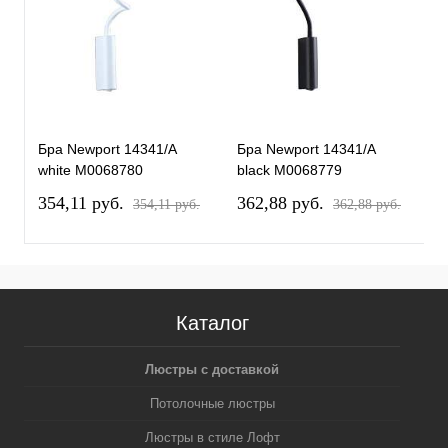
Бра Newport 14341/A
Бра Newport 14341/A
white М0068780
black М0068779
354,11 pуб.
362,88 pуб.
354,11 pуб.
362,88 pуб.
Каталог
Люстры с доставкой
Потолочные люстры
Люстры в стиле Лофт