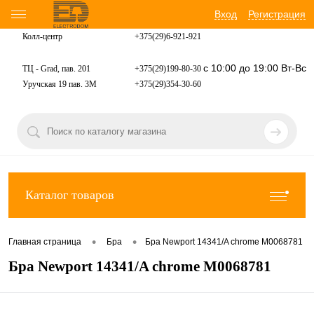
Вход
Регистрация
Колл-центр
+375(29)6-921-
921
с 10:00 до 19:00 Вт-Вс
ТЦ - Grad, пав. 201
+375(29)199-80-30
Уручская 19 пав. 3М
+375(29)354-30-60
Каталог товаров
•
•
Главная страница
Бра
Бра Newport 14341/A chrome М0068781
Бра Newport 14341/A chrome М0068781