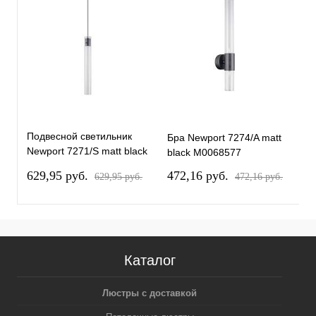
Подвесной светильник
Бра Newport 7274/A matt
Б
Newport 7271/S matt black
black М0068577
М
М0068575
629,95 pуб.
472,16 pуб.
2
629,95 pуб.
472,16 pуб.
Каталог
Люстры с доставкой