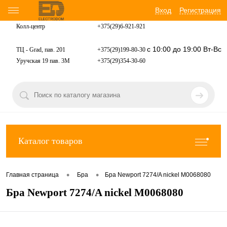
Вход
Регистрация
Колл-центр
+375(29)6-921-
921
с 10:00 до 19:00 Вт-Вс
ТЦ - Grad, пав. 201
+375(29)199-80-30
Уручская 19 пав. 3М
+375(29)354-30-60
Каталог товаров
•
•
Главная страница
Бра
Бра Newport 7274/A nickel М0068080
Бра Newport 7274/A nickel М0068080