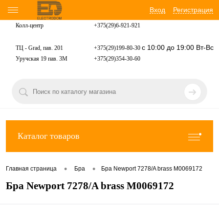
Вход
Регистрация
Колл-центр
+375(29)6-921-
921
с 10:00 до 19:00 Вт-Вс
ТЦ - Grad, пав. 201
+375(29)199-80-30
Уручская 19 пав. 3М
+375(29)354-30-60
Каталог товаров
•
•
Главная страница
Бра
Бра Newport 7278/A brass М0069172
Бра Newport 7278/A brass М0069172