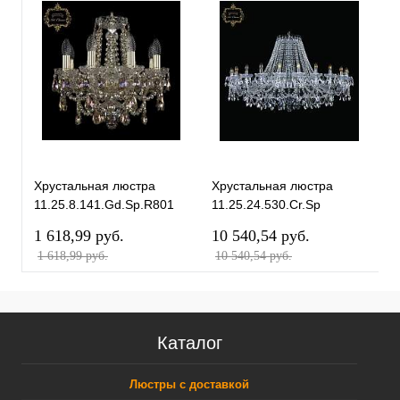
Хрустальная люстра
Хрустальная люстра
Х
11.25.8.141.Gd.Sp.R801
11.25.24.530.Cr.Sp
1
Bohemia Art Classic
Bohemia Art Classic
B
1 618,99 pуб.
10 540,54 pуб.
1
1 618,99 pуб.
10 540,54 pуб.
Каталог
Люстры с доставкой