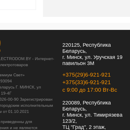
220125, Республика
Беларусь,
г. Минск, ул. Уручская 19
LECTRODOM.BY - Интернет-
павильон 3М
электротоваров
+375(29)6-921-921
емиум Свет»
593094
+375(33)6-921-921
еларусь Г. МИНСК, ул
с 9:00 до 17:00 Вт-Вс
 19-4Г
 326-00-90 Зарегистрирован
220089, Республика
городским исполнительным
Беларусь,
м от 01.10.2021
г. Минск, ул. Тимирязева
123/2,
 приведенны для
ТЦ "Град", 2 этаж,
ения и не являются