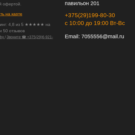
павильон 201
й офертой.
ть на карте
+375(29)199-80-30
с 10:00 до 19:00 Вт-Вс
инг:
4,8
из
5
★★★★★ на
и 50 отзывов
Email:
7055556@mail.ru
.by
/
Звоните ☎ +375(29)6-921-