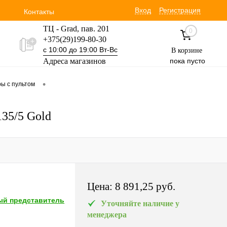
Вход
Регистрация
Контакты
ТЦ - Grad, пав. 201
0
+375(29)199-80-30
с 10:00 до 19:00 Вт-Вс
В корзине
Адреса магазинов
пока пусто
Уручская 19 пав. 3М
•
ы с пультом
+375(29)354-30-60
с 9:00 до 17:00 Вт-Вс
135/5 Gold
Цена:
8 891,25 pуб.
й представитель
Уточняйте наличие у
менеджера