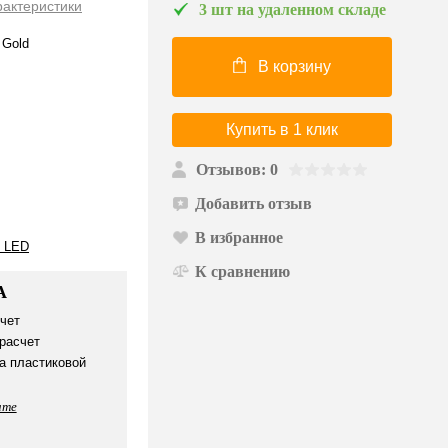
рактеристики
3 шт на удаленном складе
 Gold
В корзину
Купить в 1 клик
Отзывов: 0
Добавить отзыв
В избранное
 LED
К сравнению
А
чет
расчет
а пластиковой
ате