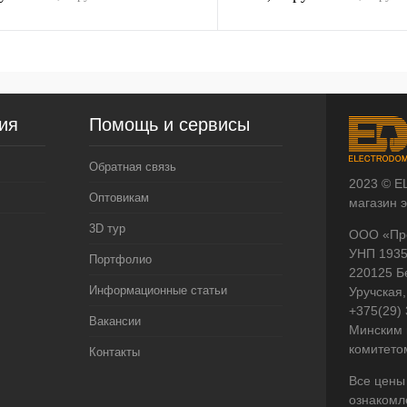
ия
Помощь и сервисы
Обратная связь
2023 © E
Оптовикам
магазин 
3D тур
ООО «Пр
УНП 193
Портфолио
220125 Б
Информационные статьи
Уручская,
+375(29)
Вакансии
Минским 
комитето
Контакты
Все цены
ознакомл