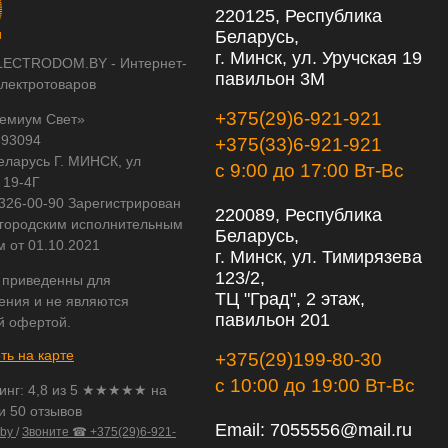
220125, Республика
Беларусь,
г. Минск, ул. Уручская 19
LECTRODOM.BY - Интернет-
павильон 3М
электротоваров
+375(29)6-921-921
емиум Свет»
593094
+375(33)6-921-921
еларусь Г. МИНСК, ул
с 9:00 до 17:00 Вт-Вс
 19-4Г
 326-00-90 Зарегистрирован
220089, Республика
городским исполнительным
Беларусь,
м от 01.10.2021
г. Минск, ул. Тимирязева
123/2,
 приведенны для
ТЦ "Град", 2 этаж,
ения и не являются
павильон 201
й офертой.
ть на карте
+375(29)199-80-30
с 10:00 до 19:00 Вт-Вс
инг:
4,8
из
5
★★★★★ на
и 50 отзывов
Email:
7055556@mail.ru
.by
/
Звоните ☎ +375(29)6-921-