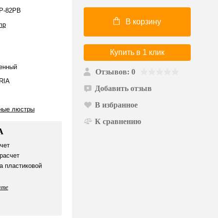
P-82PB
В корзину
mp
Купить в 1 клик
енный
Отзывов: 0
RIA
Добавить отзыв
В избранное
ные люстры
К сравнению
А
чет
расчет
а пластиковой
ате