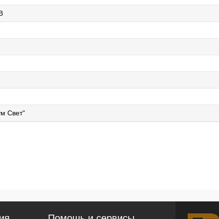
B
й
м Свет"
ия
Помощь и сервисы