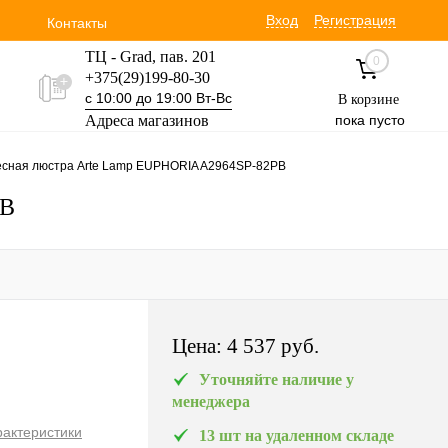
Вход
Регистрация
Контакты
ТЦ - Grad, пав. 201
0
+375(29)199-80-30
с 10:00 до 19:00 Вт-Вс
В корзине
Адреса магазинов
пока пусто
Уручская 19 пав. 3М
сная люстра Arte Lamp EUPHORIA A2964SP-82PB
+375(29)354-30-60
с 9:00 до 17:00 Вт-Вс
PB
Цена:
4 537 pуб.
Уточняйте наличие у
менеджера
рактеристики
13 шт на удаленном складе