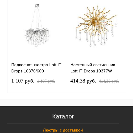
Подвесная люстра Loft IT
Настенный светильник
П
Drops 10376/600
Loft IT Drops 10377W
D
1 107 pуб.
414,38 pуб.
1
1 107 pуб.
414,38 pуб.
1
Каталог
Люстры с доставкой