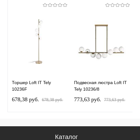
Торшер Loft IT Tely
Подвесная люстра Loft IT
П
10236F
Tely 10236/8
T
678,38 pуб.
773,63 pуб.
4
678,38 pуб.
773,63 pуб.
Каталог