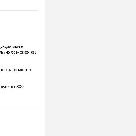
рукция имеет
0125+43/C М0068937
 потолок можно
руси от 300