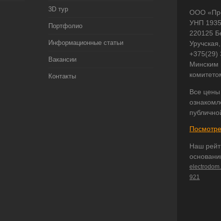
3D тур
ООО «Пр
УНП 193
Портфолио
220125 Б
Информационные статьи
Уручская,
+375(29)
Вакансии
Минским 
комитето
Контакты
Все цены
ознакомл
публично
Посмотре
Наш рейт
основани
electrodom
921