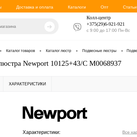
ы
Доставка и оплата
Каталоги
Опт
Статьи
Колл-центр
+375(29)6-921-
921
с 9:00 до 17:00 Пн-Вс
•
•
•
•
Каталог товаров
Каталог люстр
Подвесные люстры
Подве
люстра Newport 10125+43/C М0068937
ХАРАКТЕРИСТИКИ
Характеристики:
Все ха