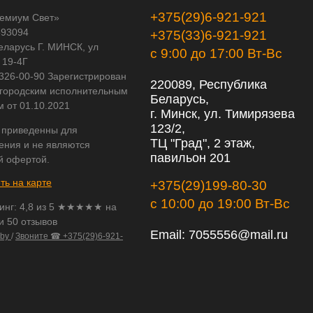
+375(29)6-921-921
емиум Свет»
593094
+375(33)6-921-921
еларусь Г. МИНСК, ул
с 9:00 до 17:00 Вт-Вс
 19-4Г
 326-00-90 Зарегистрирован
220089, Республика
городским исполнительным
Беларусь,
м от 01.10.2021
г. Минск, ул. Тимирязева
123/2,
 приведенны для
ТЦ "Град", 2 этаж,
ения и не являются
павильон 201
й офертой.
ть на карте
+375(29)199-80-30
с 10:00 до 19:00 Вт-Вс
инг:
4,8
из
5
★★★★★ на
и 50 отзывов
Email:
7055556@mail.ru
.by
/
Звоните ☎ +375(29)6-921-