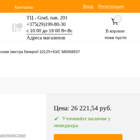
Вход
Регистрация
Контакты
ТЦ - Grad, пав. 201
0
+375(29)199-80-30
с 10:00 до 19:00 Вт-Вс
В корзине
Адреса магазинов
пока пусто
Уручская 19 пав. 3М
сная люстра Newport 10125+43/C М0068937
+375(29)354-30-60
с 9:00 до 17:00 Вт-Вс
Цена:
26 221,54 pуб.
Уточняйте наличие у
менеджера
рактеристики