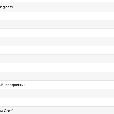
k glossy
й
ый, прозрачный
м Свет"