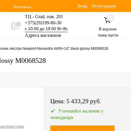
Вход
Регистрация
Контакты
ТЦ - Grad, пав. 201
0
+375(29)199-80-30
с 10:00 до 19:00 Вт-Вс
В корзине
Адреса магазинов
пока пусто
Уручская 19 пав. 3М
сная люстра Newport Alexandra 4406+1/C black glossy М0068528
+375(29)354-30-60
с 9:00 до 17:00 Вт-Вс
glossy М0068528
Цена:
5 433,29 pуб.
Уточняйте наличие у
менеджера
рактеристики