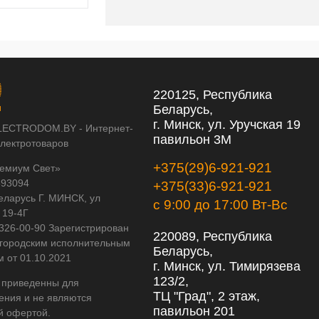
220125, Республика
Беларусь,
г. Минск, ул. Уручская 19
LECTRODOM.BY - Интернет-
павильон 3М
электротоваров
+375(29)6-921-921
емиум Свет»
593094
+375(33)6-921-921
еларусь Г. МИНСК, ул
с 9:00 до 17:00 Вт-Вс
 19-4Г
 326-00-90 Зарегистрирован
220089, Республика
городским исполнительным
Беларусь,
м от 01.10.2021
г. Минск, ул. Тимирязева
123/2,
 приведенны для
ТЦ "Град", 2 этаж,
ения и не являются
павильон 201
й офертой.