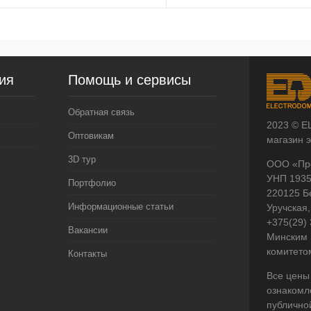
ия
Помощь и сервисы
Обратная связь
2023 © E
Оптовикам
магазин 
3D тур
ООО «Пр
УНП 193
Портфолио
220125 Б
Информационные статьи
Уручская,
+375(29)
Вакансии
Минским 
комитето
Контакты
Все цены
ознакомл
публично