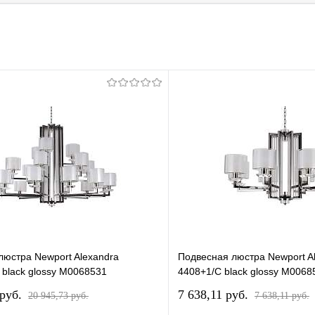
люстра Newport Alexandra
Подвесная люстра Newport A
 black glossy М0068531
4408+1/C black glossy М0068
 pуб.
7 638,11 pуб.
20 945,73 pуб.
7 638,11 pуб.