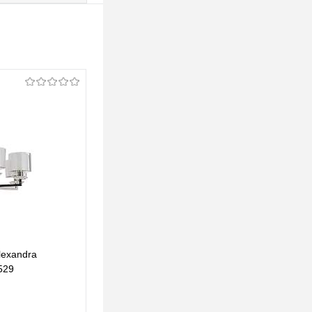
lexandra
Бра Newport Alexandra 4401/A black glossy
529
М0068526
1 023,67 pуб.
1 023,67 pуб.