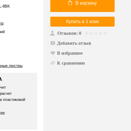
В корзину
L-8BK
Купить в 1 клик
mp
ий
Отзывов: 0
Добавить отзыв
В избранное
К сравнению
чные люстры
А
чет
расчет
а пластиковой
ате