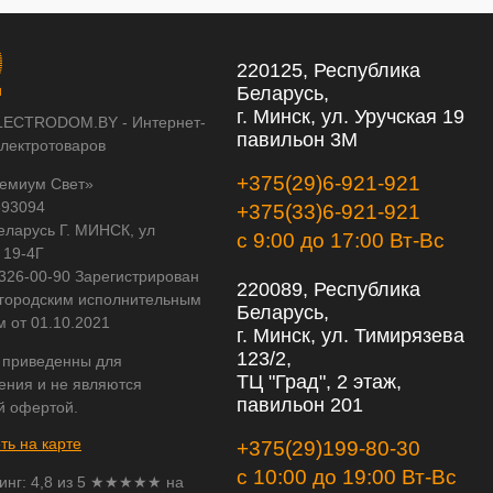
220125, Республика
Беларусь,
г. Минск, ул. Уручская 19
LECTRODOM.BY - Интернет-
павильон 3М
электротоваров
+375(29)6-921-921
емиум Свет»
593094
+375(33)6-921-921
еларусь Г. МИНСК, ул
с 9:00 до 17:00 Вт-Вс
 19-4Г
 326-00-90 Зарегистрирован
220089, Республика
городским исполнительным
Беларусь,
м от 01.10.2021
г. Минск, ул. Тимирязева
123/2,
 приведенны для
ТЦ "Град", 2 этаж,
ения и не являются
павильон 201
й офертой.
ть на карте
+375(29)199-80-30
с 10:00 до 19:00 Вт-Вс
инг:
4,8
из
5
★★★★★ на