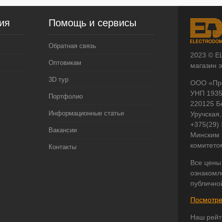
ия
Помощь и сервисы
Обратная связь
2023 © E
Оптовикам
магазин 
3D тур
ООО «Пр
УНП 193
Портфолио
220125 Б
Информационные статьи
Уручская,
+375(29)
Вакансии
Минским 
комитето
Контакты
Все цены
ознакомл
публично
Посмотре
Наш рейт