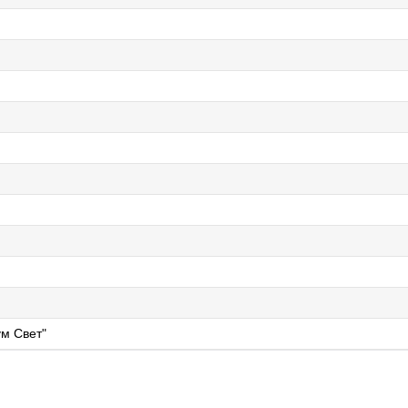
м Свет"