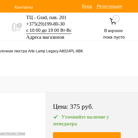
Вход
Регистрация
Контакты
ТЦ - Grad, пав. 201
0
+375(29)199-80-30
с 10:00 до 19:00 Вт-Вс
В корзине
Адреса магазинов
пока пусто
Уручская 19 пав. 3М
лочная люстра Arte Lamp Legacy A8024PL-8BK
+375(29)354-30-60
с 9:00 до 17:00 Вт-Вс
Цена:
375 pуб.
Уточняйте наличие у
менеджера
рактеристики