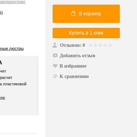
рактеристики
31
В корзину
Купить в 1 клик
Отзывов: 0
чные люстры
Добавить отзыв
А
В избранное
чет
К сравнению
расчет
а пластиковой
ате