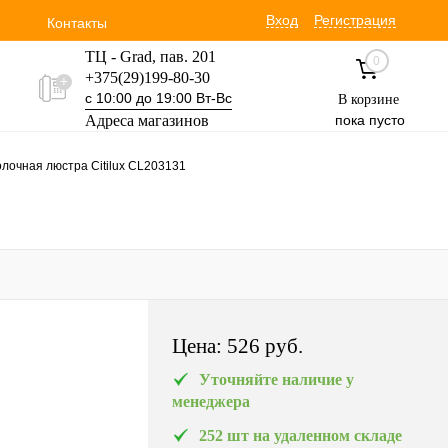
Вход
Регистрация
Контакты
ТЦ - Grad, пав. 201
0
+375(29)199-80-30
с 10:00 до 19:00 Вт-Вс
В корзине
Адреса магазинов
пока пусто
Уручская 19 пав. 3М
лочная люстра Citilux CL203131
+375(29)354-30-60
с 9:00 до 17:00 Вт-Вс
Цена:
526 pуб.
Уточняйте наличие у
менеджера
252 шт на удаленном складе