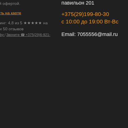
павильон 201
й офертой.
ть на карте
+375(29)199-80-30
с 10:00 до 19:00 Вт-Вс
инг:
4,8
из
5
★★★★★ на
и 50 отзывов
Email:
7055556@mail.ru
.by
/
Звоните ☎ +375(29)6-921-