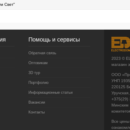
м Свет"
ия
Помощь и сервисы
Обратная связь
2023 © E
Оптовикам
магазин 
3D тур
ООО «Пр
УНП 193
Портфолио
220125 Б
Информационные статьи
Уручская,
+375(29)
Вакансии
Минским 
комитето
Контакты
Все цены
ознакомл