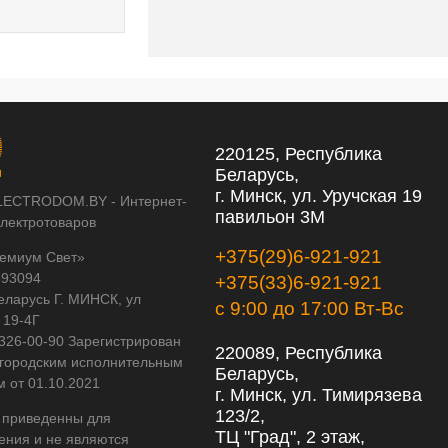
220125, Республика
Беларусь,
г. Минск, ул. Уручская 19
LECTRODOM.BY - Интернет-
павильон 3М
электротоваров
+375(29)6-921-921
емиум Свет»
593094
+375(33)6-921-921
еларусь Г. МИНСК, ул
с 9:00 до 17:00 Вт-Вс
 19-4Г
 326-00-90 Зарегистрирован
220089, Республика
городским исполнительным
Беларусь,
м от 01.10.2021
г. Минск, ул. Тимирязева
123/2,
 приведенны для
ТЦ "Град", 2 этаж,
ения и не являются