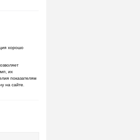
кция хорошо
озволяет
мп, их
делия показателям
у на сайте.