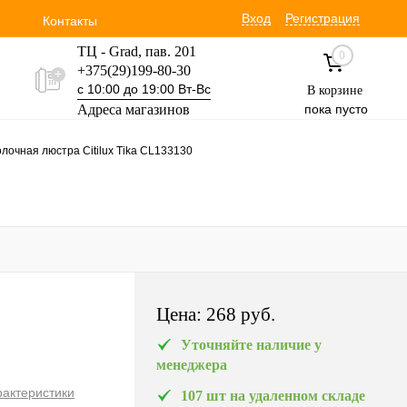
Вход
Регистрация
Контакты
ТЦ - Grad, пав. 201
0
+375(29)199-80-30
с 10:00 до 19:00 Вт-Вс
В корзине
Адреса магазинов
пока пусто
Уручская 19 пав. 3М
лочная люстра Citilux Tika CL133130
+375(29)354-30-60
с 9:00 до 17:00 Вт-Вс
Цена:
268 pуб.
Уточняйте наличие у
менеджера
рактеристики
107 шт на удаленном складе