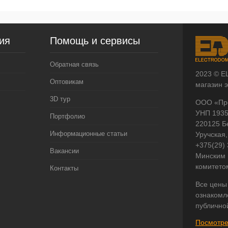
ия
Помощь и сервисы
Обратная связь
2023 © E
Оптовикам
магазин 
3D тур
ООО «Пр
УНП 193
Портфолио
220125 Б
Информационные статьи
Уручская,
+375(29)
Вакансии
Минским 
комитето
Контакты
Все цены
ознакомл
публично
Посмотре