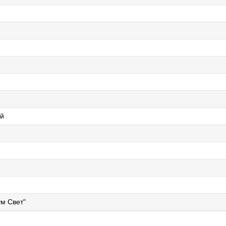
ий
м Свет"