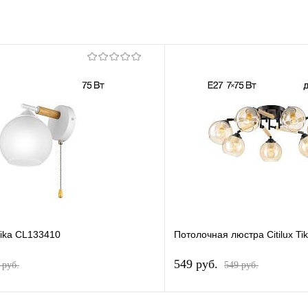
 Tika CL133410
Потолочная люстра Citilux T
549 pуб.
 pуб.
549 pуб.