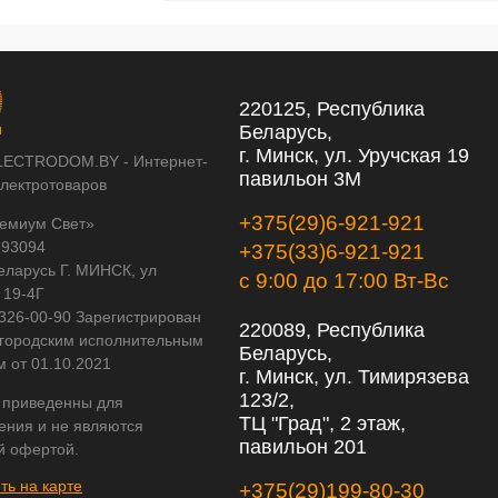
220125, Республика
Беларусь,
г. Минск, ул. Уручская 19
LECTRODOM.BY - Интернет-
павильон 3М
электротоваров
+375(29)6-921-921
емиум Свет»
593094
+375(33)6-921-921
еларусь Г. МИНСК, ул
с 9:00 до 17:00 Вт-Вс
 19-4Г
 326-00-90 Зарегистрирован
220089, Республика
городским исполнительным
Беларусь,
м от 01.10.2021
г. Минск, ул. Тимирязева
123/2,
 приведенны для
ТЦ "Град", 2 этаж,
ения и не являются
павильон 201
й офертой.
ть на карте
+375(29)199-80-30