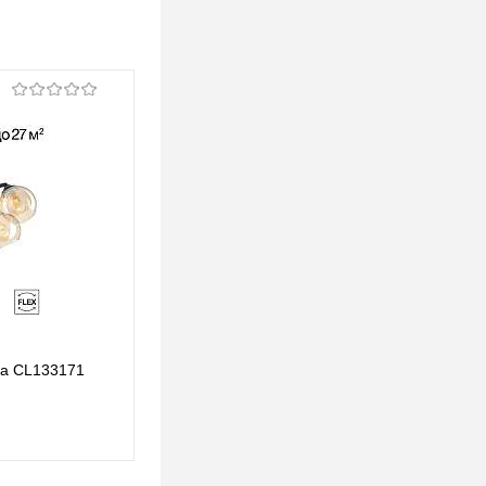
ika CL133171
Потолочная люстра Citilux Tika CL133170
538 pуб.
538 pуб.