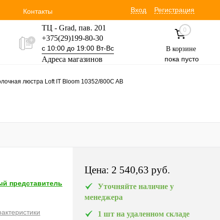
Вход
Регистрация
Контакты
ТЦ - Grad, пав. 201
0
+375(29)199-80-30
с 10:00 до 19:00 Вт-Вс
В корзине
Адреса магазинов
пока пусто
Уручская 19 пав. 3М
лочная люстра Loft IT Bloom 10352/800C AB
+375(29)354-30-60
с 9:00 до 17:00 Вт-Вс
Цена:
2 540,63 pуб.
й представитель
Уточняйте наличие у
менеджера
рактеристики
1 шт на удаленном складе