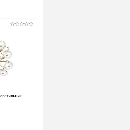
светильник
10352/1050 AB Подвесной светильник LOFT
IT Bloom
2 951,63 pуб.
2 951,63 pуб.