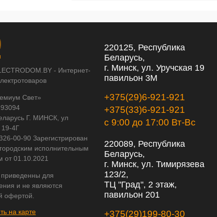
220125, Республика
Беларусь,
г. Минск, ул. Уручская 19
LECTRODOM.BY - Интернет-
павильон 3М
электротоваров
+375(29)6-921-921
емиум Свет»
593094
+375(33)6-921-921
еларусь Г. МИНСК, ул
с 9:00 до 17:00 Вт-Вс
 19-4Г
 326-00-90 Зарегистрирован
220089, Республика
городским исполнительным
Беларусь,
м от 01.10.2021
г. Минск, ул. Тимирязева
123/2,
 приведенны для
ТЦ "Град", 2 этаж,
ения и не являются
павильон 201
й офертой.
ть на карте
+375(29)199-80-30