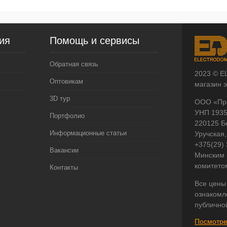
ия
Помощь и сервисы
Обратная связь
2023 © E
Оптовикам
магазин 
3D тур
ООО «Пр
УНП 193
Портфолио
220125 Б
Информационные статьи
Уручская,
+375(29)
Вакансии
Минским 
комитето
Контакты
Все цены
ознакомл
публично
Посмотре