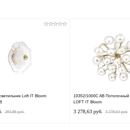
ветильник Loft IT Bloom
10352/1000C AB Потолочный 
B
LOFT IT Bloom
б.
3 278,63 pуб.
283,88 pуб.
3 278,63 pуб.