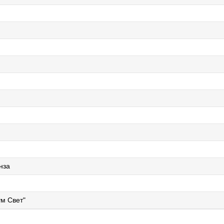
нза
м Свет"