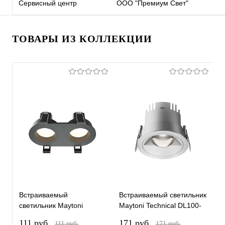
Сервисный центр
ООО "Премиум Свет"
ТОВАРЫ ИЗ КОЛЛЕКЦИИ
Встраиваемый
Встраиваемый светильник
В
светильник Maytoni
Maytoni Technical DL100-
M
Technical DL126-02-GU10-
12W2.7-3-4K-RD-W
G
111 pуб.
171 pуб.
4
111 pуб.
171 pуб.