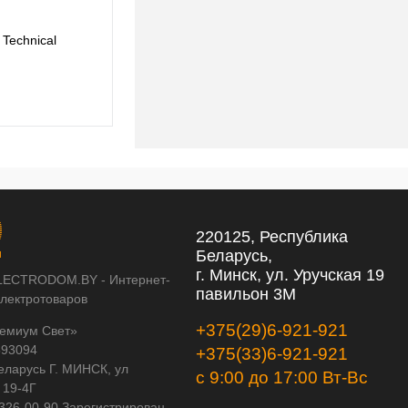
Technical
Трековый светильник Maytoni Technical
TR156-1-5W4K-B
371 pуб.
371 pуб.
220125, Республика
Беларусь,
г. Минск, ул. Уручская 19
LECTRODOM.BY - Интернет-
павильон 3М
электротоваров
+375(29)6-921-921
емиум Свет»
593094
+375(33)6-921-921
еларусь Г. МИНСК, ул
с 9:00 до 17:00 Вт-Вс
 19-4Г
 326-00-90 Зарегистрирован