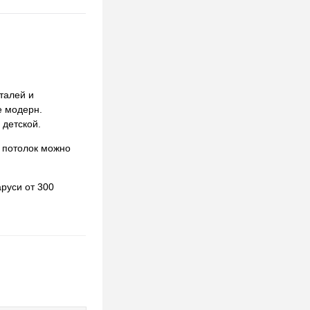
талей и
е модерн.
 детской.
 потолок можно
руси от 300