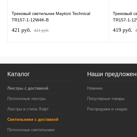
Трековый светильник Maytoni Technical
Трековый св
TR157-1-12W4K-B
TR157-1-1
421 pуб.
419 pуб.
421 pуб.
Каталог
Наши предложен
Люстры с доставкой
Новинки
Потолочные люстры
Популярные товары
Люстры в стиле Лофт
Распродажи и скидки
Светильники с доставкой
Потолочные светильники