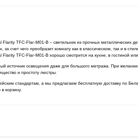
 Flarity TFC-Flar-M01-B – светильник из прочных металлических де
 за счет чего преобразит комнату как в классическом, так и в стил
Flarity TFC-Flar-M01-B хорошо смотрится на кухне, в гостиной или
нный источник освещения даже для большого метража. При желании
ящество и простоту люстры.
пейским стандартам, а мы предлагаем бесплатную доставку по Бела
 в корзину.