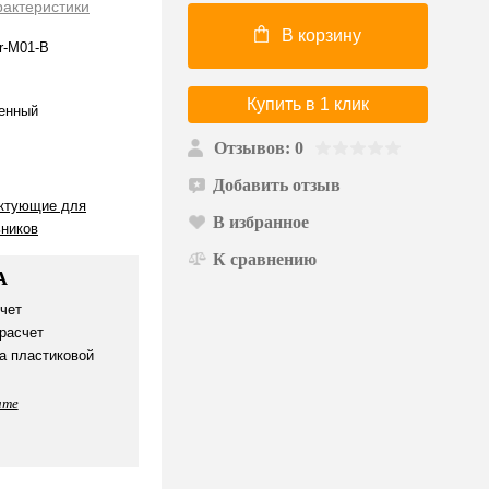
рактеристики
В корзину
r-M01-B
Купить в 1 клик
енный
Отзывов: 0
Добавить отзыв
ктующие для
В избранное
ьников
К сравнению
А
чет
расчет
а пластиковой
ате