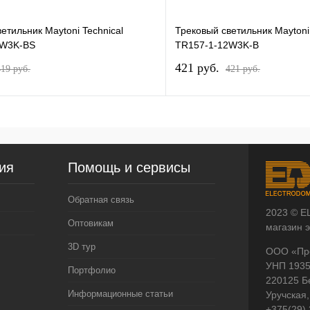
етильник Maytoni Technical
Трековый светильник Maytoni 
2W3K-BS
TR157-1-12W3K-B
421 pуб.
419 pуб.
421 pуб.
ия
Помощь и сервисы
Обратная связь
2023 © E
Оптовикам
магазин 
3D тур
ООО «Пр
УНП 193
Портфолио
220125 Б
Информационные статьи
Уручская,
+375(29)