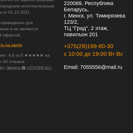
220089, Республика
городским исполнительным
Беларусь,
м от 01.10.2021
г. Минск, ул. Тимирязева
123/2,
 приведенны для
ТЦ "Град", 2 этаж,
ения и не являются
павильон 201
й офертой.
ть на карте
+375(29)199-80-30
с 10:00 до 19:00 Вт-Вс
инг:
4,8
из
5
★★★★★ на
и 50 отзывов
Email:
7055556@mail.ru
.by
/
Звоните ☎ +375(29)6-921-