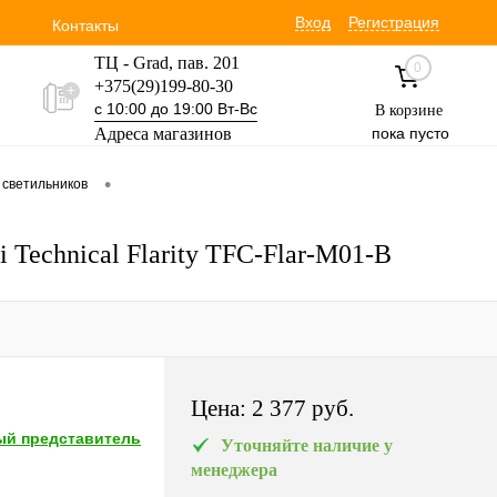
Вход
Регистрация
Контакты
ТЦ - Grad, пав. 201
0
+375(29)199-80-30
с 10:00 до 19:00 Вт-Вс
В корзине
Адреса магазинов
пока пусто
Уручская 19 пав. 3М
•
 светильников
+375(29)354-30-60
с 9:00 до 17:00 Вт-Вс
Technical Flarity TFC-Flar-M01-B
Цена:
2 377 pуб.
й представитель
Уточняйте наличие у
менеджера