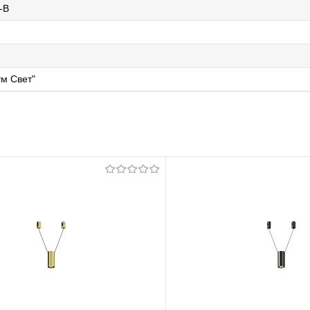
-B
й
м Свет"