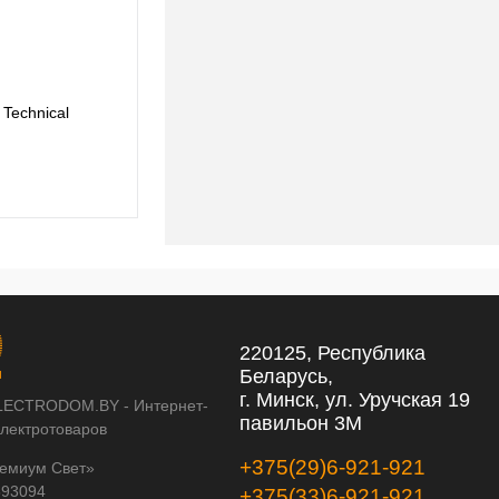
Technical
Трековый светильник Maytoni Technical
TR156-1-5W4K-B
371 pуб.
371 pуб.
220125, Республика
Беларусь,
г. Минск, ул. Уручская 19
LECTRODOM.BY - Интернет-
павильон 3М
электротоваров
+375(29)6-921-921
емиум Свет»
593094
+375(33)6-921-921