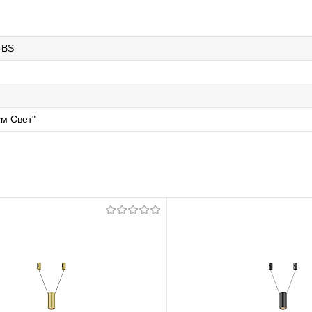
-BS
й
м Свет"