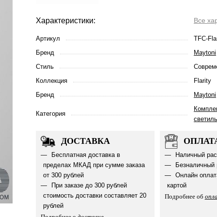
Характеристики:
Все ха
Артикул
TFC-Fla
Бренд
Maytoni
Стиль
Соврем
Коллекция
Flarity
Бренд
Maytoni
Компле
Категория
светил
ДОСТАВКА
ОПЛАТ
Бесплатная доставка в
Наличный рас
пределах МКАД при сумме заказа
Безналичный 
от 300 рублей
Онлайн оплат
При заказе до 300 рублей
картой
стоимость доставки составляет 20
Подробнее об
опл
рублей
Подробнее о
доставке