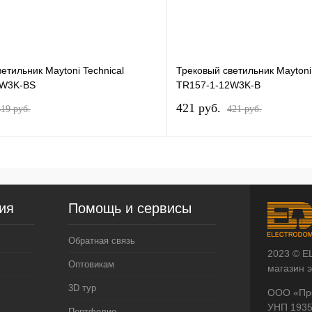
етильник Maytoni Technical
Трековый светильник Maytoni 
2W3K-BS
TR157-1-12W3K-B
421 pуб.
419 pуб.
421 pуб.
ия
Помощь и сервисы
Обратная связь
2023 © E
Оптовикам
магазин 
3D тур
ООО «Пр
УНП 193
Портфолио