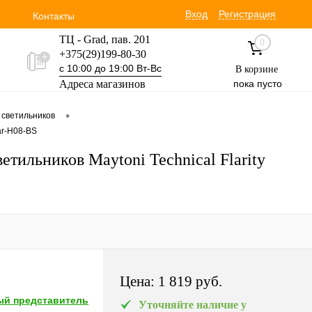
Вход
Регистрация
Контакты
ТЦ - Grad, пав. 201
0
+375(29)199-80-30
с 10:00 до 19:00 Вт-Вс
В корзине
Адреса магазинов
пока пусто
Уручская 19 пав. 3М
•
 светильников
+375(29)354-30-60
ar-H08-BS
с 9:00 до 17:00 Вт-Вс
тильников Maytoni Technical Flarity
Цена:
1 819 pуб.
й представитель
Уточняйте наличие у