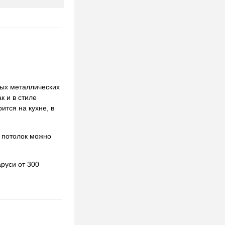
ных металлических
к и в стиле
ится на кухне, в
 потолок можно
руси от 300