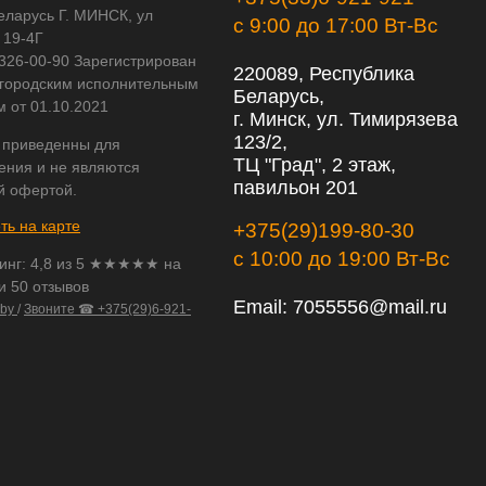
еларусь Г. МИНСК, ул
с 9:00 до 17:00 Вт-Вс
 19-4Г
 326-00-90 Зарегистрирован
220089, Республика
городским исполнительным
Беларусь,
м от 01.10.2021
г. Минск, ул. Тимирязева
123/2,
 приведенны для
ТЦ "Град", 2 этаж,
ения и не являются
павильон 201
й офертой.
ть на карте
+375(29)199-80-30
с 10:00 до 19:00 Вт-Вс
инг:
4,8
из
5
★★★★★ на
и 50 отзывов
Email:
7055556@mail.ru
.by
/
Звоните ☎ +375(29)6-921-