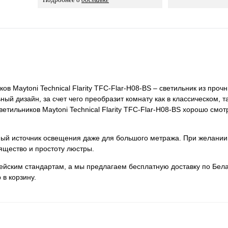
в Maytoni Technical Flarity TFC-Flar-H08-BS – светильник из проч
ый дизайн, за счет чего преобразит комнату как в классическом, та
тильников Maytoni Technical Flarity TFC-Flar-H08-BS хорошо смотр
нный источник освещения даже для большого метража. При желании
ящество и простоту люстры.
пейским стандартам, а мы предлагаем бесплатную доставку по Бела
 в корзину.