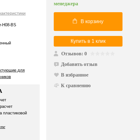
менеджера
рактеристики
В корзину
r-H08-BS
Купить в 1 клик
енный
Отзывов: 0
Добавить отзыв
ктующие для
В избранное
ьников
К сравнению
А
чет
расчет
а пластиковой
ате