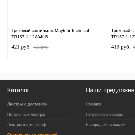
Трековый светильник Maytoni Technical
Трековый св
TR157-1-12W4K-B
TR157-1-1
421 pуб.
419 pуб.
421 pуб.
Каталог
Наши предложен
Люстры с доставкой
Новинки
Потолочные люстры
Популярные товары
Люстры в стиле Лофт
Распродажи и скидки
Светильники с доставкой