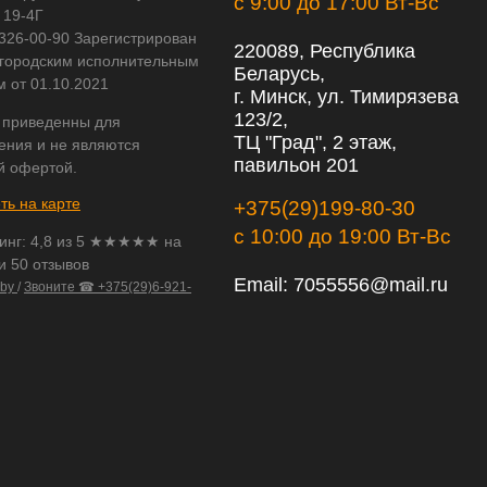
с 9:00 до 17:00 Вт-Вс
 19-4Г
 326-00-90 Зарегистрирован
220089, Республика
городским исполнительным
Беларусь,
м от 01.10.2021
г. Минск, ул. Тимирязева
123/2,
 приведенны для
ТЦ "Град", 2 этаж,
ения и не являются
павильон 201
й офертой.
ть на карте
+375(29)199-80-30
с 10:00 до 19:00 Вт-Вс
инг:
4,8
из
5
★★★★★ на
и 50 отзывов
Email:
7055556@mail.ru
.by
/
Звоните ☎ +375(29)6-921-