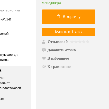
менеджера
рактеристики
В корзину
r-W01-B
Купить в 1 клик
енный
Отзывов: 0
Добавить отзыв
ктующие для
В избранное
ьников
К сравнению
А
чет
расчет
а пластиковой
ате