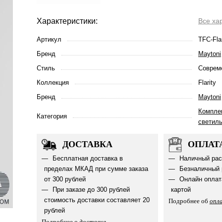
Характеристики:
Все ха
Артикул
TFC-Fla
Бренд
Maytoni
Стиль
Соврем
Коллекция
Flarity
Бренд
Maytoni
Компле
Категория
светил
ДОСТАВКА
ОПЛАТ
Бесплатная доставка в
Наличный рас
пределах МКАД при сумме заказа
Безналичный 
от 300 рублей
Онлайн оплат
При заказе до 300 рублей
картой
стоимость доставки составляет 20
Подробнее об
опл
рублей
Подробнее о
доставке