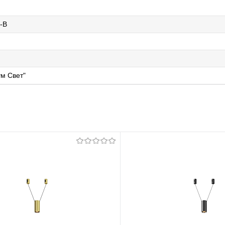
-B
й
м Свет"