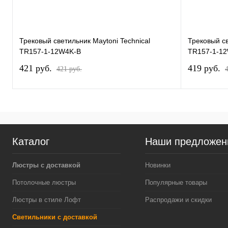
Трековый светильник Maytoni Technical
Трековый св
TR157-1-12W4K-B
TR157-1-1
421 pуб.
419 pуб.
421 pуб.
Каталог
Наши предложен
Люстры с доставкой
Новинки
Потолочные люстры
Популярные товары
Люстры в стиле Лофт
Распродажи и скидки
Светильники с доставкой