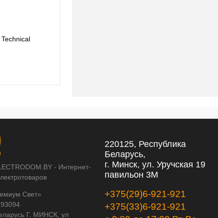
Technical
Трековый светильник Maytoni Technical
TR156-1-5W4K-B
371 pуб.
371 pуб.
220125, Республика
Беларусь,
г. Минск, ул. Уручская 19
LECTRODOM.BY - Интернет-
павильон 3М
электротоваров
+375(29)6-921-921
емиум Свет»
593094
+375(33)6-921-921
еларусь Г. МИНСК, ул