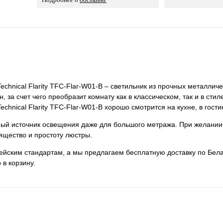
echnical Flarity TFC-Flar-W01-B – светильник из прочных металлич
 за счет чего преобразит комнату как в классическом, так и в стил
chnical Flarity TFC-Flar-W01-B хорошо смотрится на кухне, в гости
нный источник освещения даже для большого метража. При желании
ящество и простоту люстры.
пейским стандартам, а мы предлагаем бесплатную доставку по Бела
 в корзину.