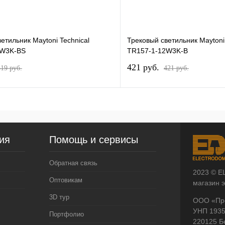
етильник Maytoni Technical
Трековый светильник Maytoni 
2W3K-BS
TR157-1-12W3K-B
421 pуб.
419 pуб.
421 pуб.
ия
Помощь и сервисы
Обратная связь
2023 © E
Оптовикам
магазин 
3D тур
ООО «Пр
УНП 193
Портфолио
220125 Б