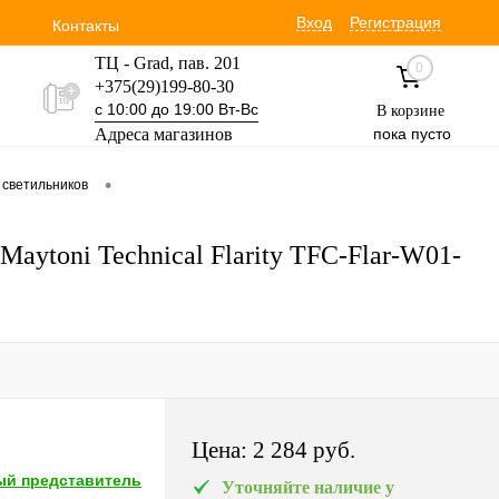
Вход
Регистрация
Контакты
ТЦ - Grad, пав. 201
0
+375(29)199-80-30
с 10:00 до 19:00 Вт-Вс
В корзине
Адреса магазинов
пока пусто
Уручская 19 пав. 3М
•
 светильников
+375(29)354-30-60
с 9:00 до 17:00 Вт-Вс
aytoni Technical Flarity TFC-Flar-W01-
Цена:
2 284 pуб.
й представитель
Уточняйте наличие у