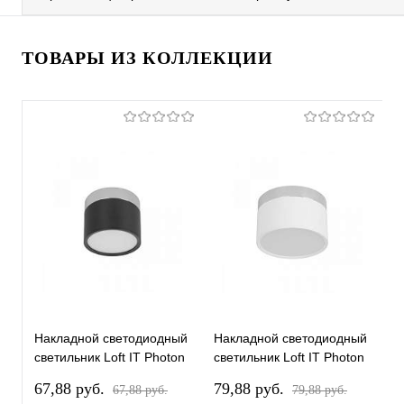
ТОВАРЫ ИЗ КОЛЛЕКЦИИ
Накладной светодиодный
Накладной светодиодный
Н
светильник Loft IT Photon
светильник Loft IT Photon
с
10179/7 Black
10179/12 White
1
67,88 pуб.
79,88 pуб.
7
67,88 pуб.
79,88 pуб.