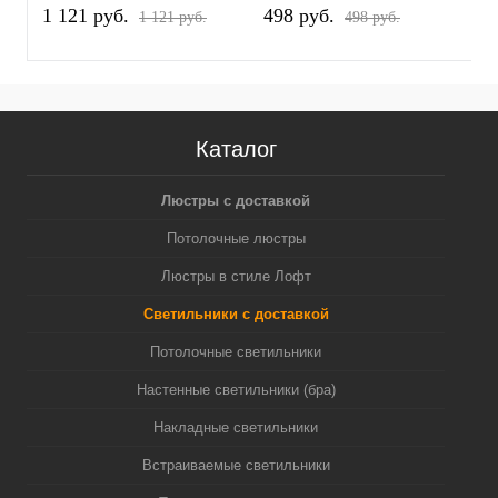
Formica 1903/06 SP-21
F
1 121 pуб.
498 pуб.
4
1 121 pуб.
498 pуб.
Каталог
Люстры с доставкой
Потолочные люстры
Люстры в стиле Лофт
Светильники с доставкой
Потолочные светильники
Настенные светильники (бра)
Накладные светильники
Встраиваемые светильники