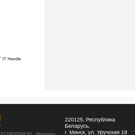
 IT Handle
Настенный светильник LOFT IT Handle
10150/1230 White
223,13 pуб.
223,13 pуб.
220125, Республика
Беларусь,
г. Минск, ул. Уручская 19
LECTRODOM.BY - Интернет-