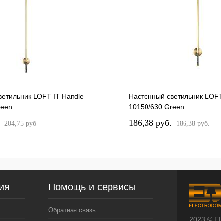
ветильник LOFT IT Handle
Настенный светильник LOFT
reen
10150/630 Green
.
186,38 pуб.
204,75 pуб.
186,38 pуб.
ия
Помощь и сервисы
Обратная связь
2023 © E