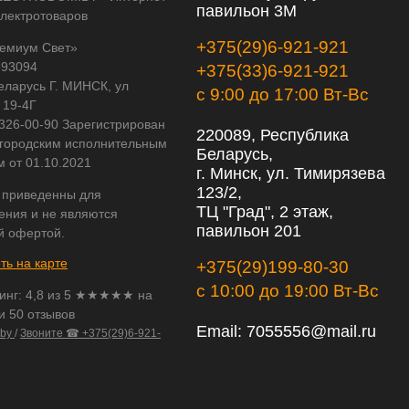
павильон 3М
электротоваров
+375(29)6-921-921
емиум Свет»
593094
+375(33)6-921-921
еларусь Г. МИНСК, ул
с 9:00 до 17:00 Вт-Вс
 19-4Г
 326-00-90 Зарегистрирован
220089, Республика
городским исполнительным
Беларусь,
м от 01.10.2021
г. Минск, ул. Тимирязева
123/2,
 приведенны для
ТЦ "Град", 2 этаж,
ения и не являются
павильон 201
й офертой.
ть на карте
+375(29)199-80-30
с 10:00 до 19:00 Вт-Вс
инг:
4,8
из
5
★★★★★ на
и 50 отзывов
Email:
7055556@mail.ru
.by
/
Звоните ☎ +375(29)6-921-