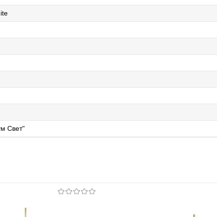
ite
м Свет"