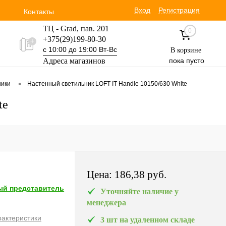
Вход
Регистрация
Контакты
ТЦ - Grad, пав. 201
0
+375(29)199-80-30
с 10:00 до 19:00 Вт-Вс
В корзине
Адреса магазинов
пока пусто
Уручская 19 пав. 3М
•
ники
Настенный светильник LOFT IT Handle 10150/630 White
+375(29)354-30-60
с 9:00 до 17:00 Вт-Вс
te
Цена:
186,38 pуб.
й представитель
Уточняйте наличие у
менеджера
рактеристики
3 шт на удаленном складе