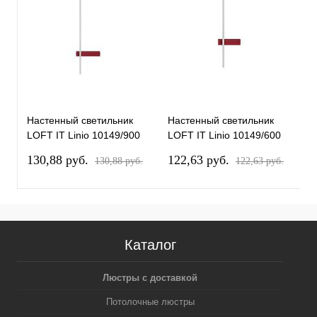
Настенный светильник
Настенный светильник
Н
LOFT IT Linio 10149/900
LOFT IT Linio 10149/600
L
Red
Red
B
130,88 pуб.
122,63 pуб.
1
130,88 pуб.
122,63 pуб.
Каталог
Люстры с доставкой
Потолочные люстры