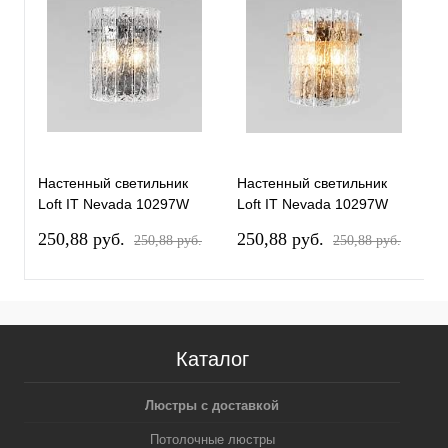
Настенный светильник
Настенный светильник
П
Loft IT Nevada 10297W
Loft IT Nevada 10297W
N
Nickel
French gold
b
250,88 pуб.
250,88 pуб.
2
250,88 pуб.
250,88 pуб.
2
Каталог
Люстры с доставкой
Потолочные люстры