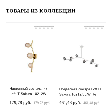
ТОВАРЫ ИЗ КОЛЛЕКЦИИ
Настенный светильник
Подвесная люстра Loft IT
П
Loft IT Sakura 10212W
Sakura 10212/8L White
S
Gold
179,78 pуб.
461,48 pуб.
4
179,78 pуб.
461,48 pуб.