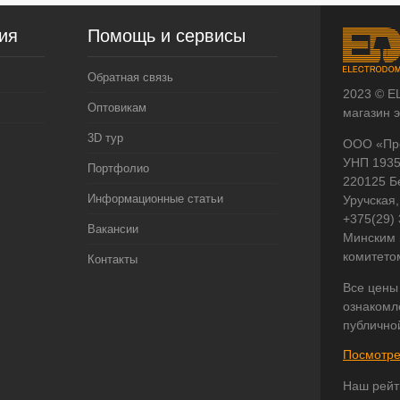
ия
Помощь и сервисы
Обратная связь
2023 © E
Оптовикам
магазин 
3D тур
ООО «Пр
УНП 193
Портфолио
220125 Б
Информационные статьи
Уручская,
+375(29)
Вакансии
Минским 
комитето
Контакты
Все цены
ознакомл
публично
Посмотре
Наш рейт