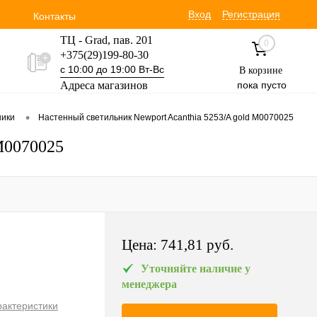
Вход
Регистрация
Контакты
ТЦ - Grad, пав. 201
0
+375(29)199-80-30
с 10:00 до 19:00 Вт-Вс
В корзине
Адреса магазинов
пока пусто
Уручская 19 пав. 3М
•
ники
Настенный светильник Newport Acanthia 5253/A gold М0070025
+375(29)354-30-60
с 9:00 до 17:00 Вт-Вс
М0070025
Цена:
741,81 pуб.
Уточняйте наличие у
менеджера
рактеристики