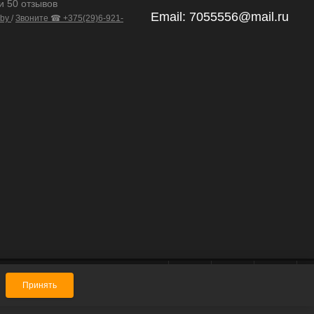
и 50 отзывов
Email:
7055556@mail.ru
.by
/
Звоните ☎ +375(29)6-921-
Принять