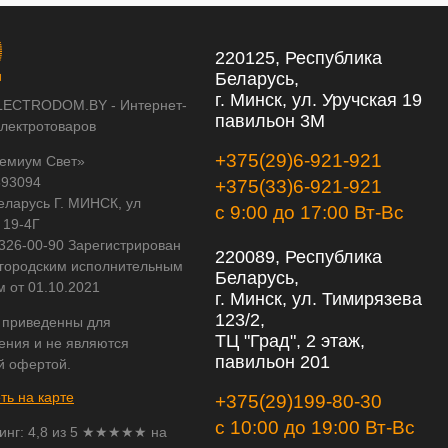
220125, Республика
Беларусь,
г. Минск, ул. Уручская 19
LECTRODOM.BY - Интернет-
павильон 3М
электротоваров
+375(29)6-921-921
емиум Свет»
593094
+375(33)6-921-921
еларусь Г. МИНСК, ул
с 9:00 до 17:00 Вт-Вс
 19-4Г
 326-00-90 Зарегистрирован
220089, Республика
городским исполнительным
Беларусь,
м от 01.10.2021
г. Минск, ул. Тимирязева
123/2,
 приведенны для
ТЦ "Град", 2 этаж,
ения и не являются
павильон 201
й офертой.
ть на карте
+375(29)199-80-30
с 10:00 до 19:00 Вт-Вс
инг:
4,8
из
5
★★★★★ на