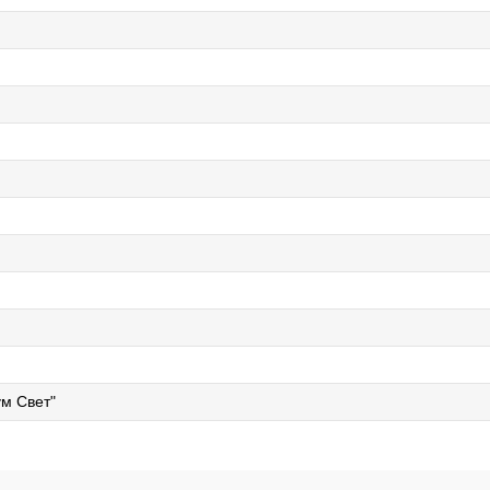
м Свет"