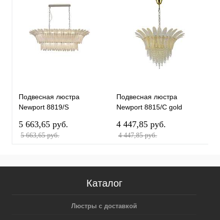
Подвесная люстра
Подвесная люстра
П
Newport 8819/S
Newport 8815/C gold
N
М0068228
М0068755
М
5 663,65 pуб.
4 447,85 pуб.
4
5 663,65 pуб.
4 447,85 pуб.
4
Каталог
Люстры с доставкой