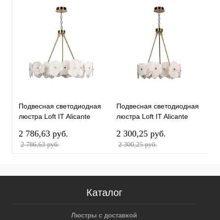
Подвесная светодиодная
Подвесная светодиодная
Н
люстра Loft IT Alicante
люстра Loft IT Alicante
с
10248/800
10248/600
1
2 786,63 pуб.
2 300,25 pуб.
5
2 786,63 pуб.
2 300,25 pуб.
Каталог
Люстры с доставкой