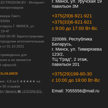
г. Минск, ул. Уручская 19
LECTRODOM.BY - Интернет-
павильон 3М
электротоваров
+375(29)6-921-921
емиум Свет»
593094
+375(33)6-921-921
еларусь Г. МИНСК, ул
с 9:00 до 17:00 Вт-Вс
 19-4Г
 326-00-90 Зарегистрирован
220089, Республика
городским исполнительным
Беларусь,
м от 01.10.2021
г. Минск, ул. Тимирязева
123/2,
 приведенны для
ТЦ "Град", 2 этаж,
ения и не являются
павильон 201
й офертой.
ть на карте
+375(29)199-80-30
с 10:00 до 19:00 Вт-Вс
инг:
4,8
из
5
★★★★★ на
и 50 отзывов
Email:
7055556@mail.ru
.by
/
Звоните ☎ +375(29)6-921-