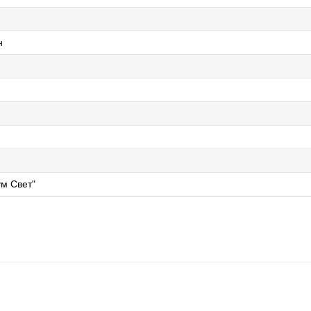
н
м Свет"