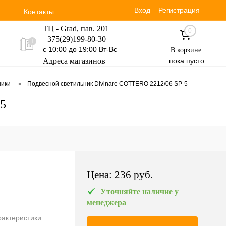
Вход
Регистрация
Контакты
ТЦ - Grad, пав. 201
0
+375(29)199-80-30
с 10:00 до 19:00 Вт-Вс
В корзине
Адреса магазинов
пока пусто
Уручская 19 пав. 3М
•
ники
Подвесной светильник Divinare COTTERO 2212/06 SP-5
+375(29)354-30-60
с 9:00 до 17:00 Вт-Вс
-5
Цена:
236 pуб.
Уточняйте наличие у
менеджера
рактеристики