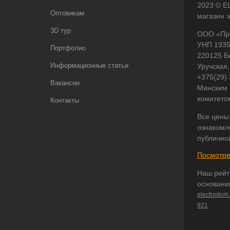
2023 © E
Оптовикам
магазин 
3D тур
ООО «Пр
УНП 193
Портфолио
220125 Б
Информационные статьи
Уручская,
+375(29)
Вакансии
Минским 
комитето
Контакты
Все цены
ознакомл
публично
Посмотре
Наш рейт
основани
electrodom
921