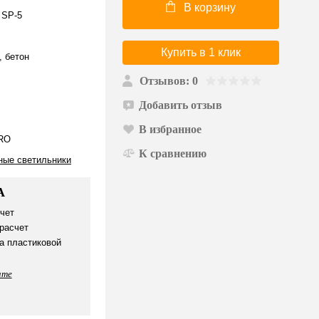
В корзину
 SP-5
Купить в 1 клик
 бетон
Отзывов: 0
Добавить отзыв
В избранное
RO
К сравнению
ные светильники
А
чет
расчет
а пластиковой
ате