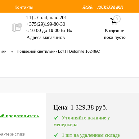
Вход
Регистрация
Контакты
ТЦ - Grad, пав. 201
0
+375(29)199-80-30
с 10:00 до 19:00 Вт-Вс
В корзине
Адреса магазинов
пока пусто
Уручская 19 пав. 3М
•
ники
Подвесной светильник Loft IT Dolomite 10249/C
+375(29)354-30-60
с 9:00 до 17:00 Вт-Вс
Цена:
1 329,38 pуб.
й представитель
Уточняйте наличие у
менеджера
рактеристики
1 шт на удаленном складе