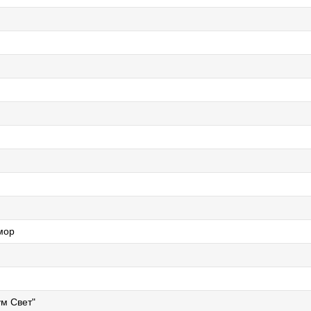
мор
м Свет"