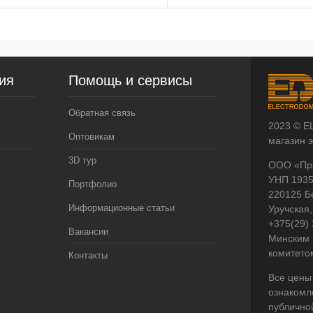
ия
Помощь и сервисы
Обратная связь
2023 © E
Оптовикам
магазин 
3D тур
ООО «Пр
УНП 193
Портфолио
220125 Б
Информационные статьи
Уручская,
+375(29)
Вакансии
Минским 
комитето
Контакты
Все цены
ознакомл
публично