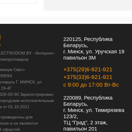
220125, Республика
Беларусь,
г. Минск, ул. Уручская 19
LECTRODOM.BY - Интернет-
павильон 3М
электротоваров
+375(29)6-921-921
емиум Свет»
593094
+375(33)6-921-921
еларусь Г. МИНСК, ул
с 9:00 до 17:00 Вт-Вс
 19-4Г
 326-00-90 Зарегистрирован
220089, Республика
городским исполнительным
Беларусь,
м от 01.10.2021
г. Минск, ул. Тимирязева
123/2,
 приведенны для
ТЦ "Град", 2 этаж,
ения и не являются
павильон 201
й офертой.