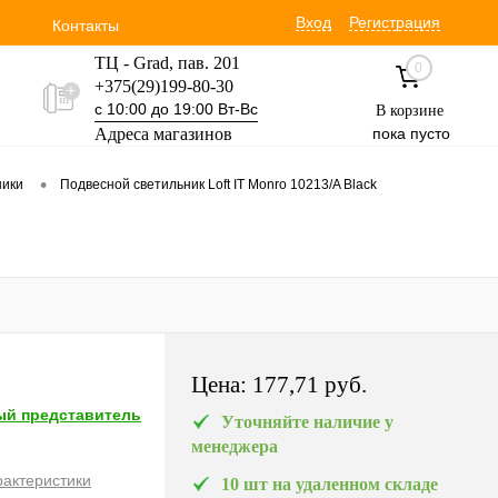
Вход
Регистрация
Контакты
ТЦ - Grad, пав. 201
0
+375(29)199-80-30
с 10:00 до 19:00 Вт-Вс
В корзине
Адреса магазинов
пока пусто
Уручская 19 пав. 3М
•
ники
Подвесной светильник Loft IT Monro 10213/A Black
+375(29)354-30-60
с 9:00 до 17:00 Вт-Вс
Цена:
177,71 pуб.
й представитель
Уточняйте наличие у
менеджера
рактеристики
10 шт на удаленном складе