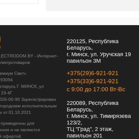
220125, Республика
Беларусь,
г. Минск, ул. Уручская 19
LECTRODOM.BY - Интернет-
павильон 3М
электротоваров
+375(29)6-921-921
емиум Свет»
593094
+375(33)6-921-921
еларусь Г. МИНСК, ул
с 9:00 до 17:00 Вт-Вс
 19-4Г
 326-00-90 Зарегистрирован
220089, Республика
городским исполнительным
Беларусь,
м от 01.10.2021
г. Минск, ул. Тимирязева
123/2,
 приведенны для
ТЦ "Град", 2 этаж,
ения и не являются
павильон 201
й офертой.