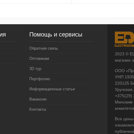
ия
Помощь и сервисы
Обратная связь
2023 © E
Оптовикам
магазин 
3D тур
ООО «Пр
УНП 193
Портфолио
220125 Б
Информационные статьи
Уручская,
+375(29)
Вакансии
Минским 
комитето
Контакты
Все цены
ознакомл
публично