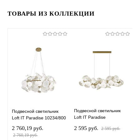
ТОВАРЫ ИЗ КОЛЛЕКЦИИ
Подвесной светильник
П
Подвесной светильник
Loft IT Paradise
L
Loft IT Paradise 10234/800
10234/1200L
1
2 760,19 pуб.
2 595 pуб.
3
2 595 pуб.
2 760,19 pуб.
3