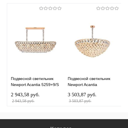
Подвесной светильник
Подвесной светильник
П
Newport Acantia 5259+9/S
Newport Acantia
N
gold М0070026
5259+14/C gold М0070024
g
2 943,58 pуб.
3 503,87 pуб.
1
2 943,58 pуб.
3 503,87 pуб.
1