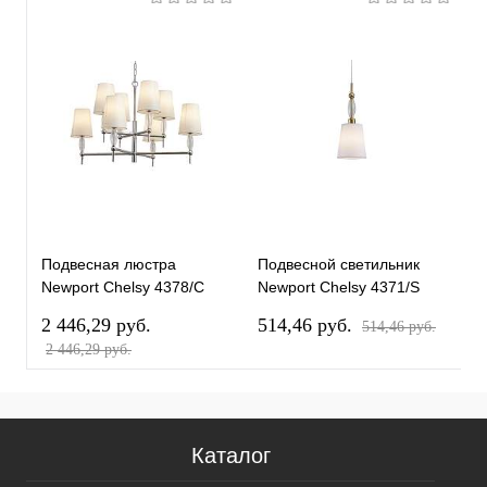
Подвесная люстра
Подвесной светильник
П
Newport Chelsy 4378/C
Newport Chelsy 4371/S
N
chrome М0070439
gold М0070442
c
2 446,29 pуб.
514,46 pуб.
4
514,46 pуб.
2 446,29 pуб.
Каталог