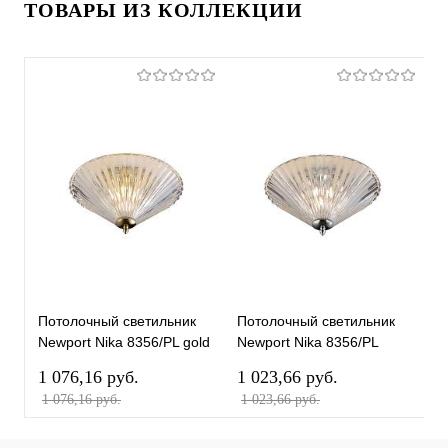
ТОВАРЫ ИЗ КОЛЛЕКЦИИ
Потолочный светильник
Потолочный светильник
П
Newport Nika 8356/PL gold
Newport Nika 8356/PL
N
М0070336
chrome М0070337
М
1 076,16 pуб.
1 023,66 pуб.
8
1 076,16 pуб.
1 023,66 pуб.