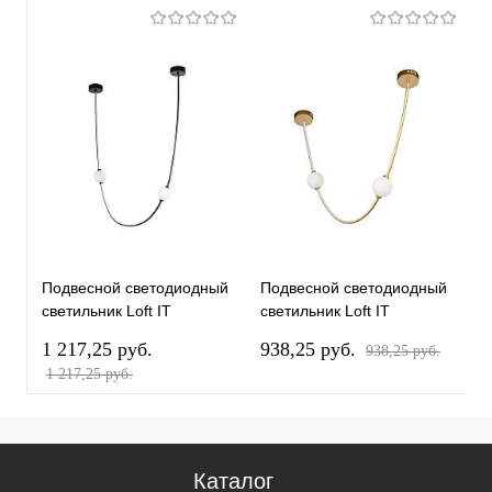
Подвесной светодиодный
Подвесной светодиодный
П
светильник Loft IT
светильник Loft IT
с
Embrace 10242/800 Black
Embrace 10242/600 Gold
E
1 217,25 pуб.
938,25 pуб.
9
938,25 pуб.
1 217,25 pуб.
Каталог