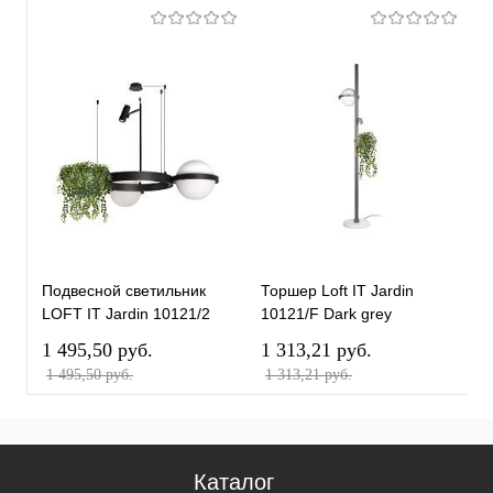
П
Подвесной светильник
Торшер Loft IT Jardin
с
LOFT IT Jardin 10121/2
10121/F Dark grey
1
1 495,50 pуб.
1 313,21 pуб.
1
1 495,50 pуб.
1 313,21 pуб.
1
Каталог