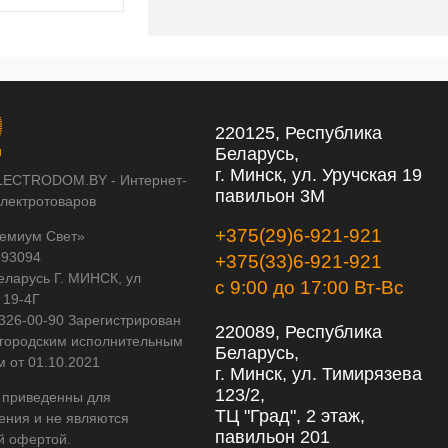
220125, Республика
Беларусь,
г. Минск, ул. Уручская 19
LECTRODOM.BY - Интернет-
павильон 3М
электротоваров
+375(29)6-921-921
емиум Свет»
593094
+375(33)6-921-921
еларусь Г. МИНСК, ул
с 9:00 до 17:00 Вт-Вс
 19-4Г
 326-00-90 Зарегистрирован
220089, Республика
городским исполнительным
Беларусь,
м от 01.10.2021
г. Минск, ул. Тимирязева
123/2,
 приведенны для
ТЦ "Град", 2 этаж,
ения и не являются
павильон 201
й офертой.