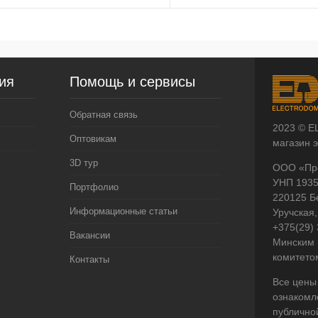
ия
Помощь и сервисы
Обратная связь
2023 © E
Оптовикам
магазин 
3D тур
ООО «Пр
УНП 193
Портфолио
220125 Б
Информационные статьи
Уручская,
+375(29)
Вакансии
Минским 
комитето
Контакты
Все цены
ознакомл
публично