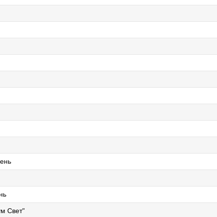
ень
нь
м Свет"