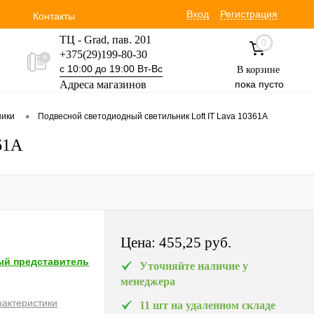
Вход
Регистрация
Контакты
ТЦ - Grad, пав. 201
0
+375(29)199-80-30
с 10:00 до 19:00 Вт-Вс
В корзине
Адреса магазинов
пока пусто
Уручская 19 пав. 3М
•
ники
Подвесной светодиодный светильник Loft IT Lava 10361A
+375(29)354-30-60
с 9:00 до 17:00 Вт-Вс
61A
Цена:
455,25 pуб.
й представитель
Уточняйте наличие у
менеджера
рактеристики
11 шт на удаленном складе