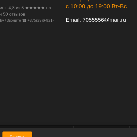
с 10:00 до 19:00 Вт-Вс
инг:
4,8
из
5
★★★★★ на
и 50 отзывов
Email:
7055556@mail.ru
.by
/
Звоните ☎ +375(29)6-921-