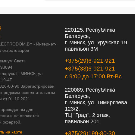
220125, Республика
Беларусь,
г. Минск, ул. Уручская 19
LECTRODOM.BY - Интернет-
павильон 3М
электротоваров
+375(29)6-921-921
емиум Свет»
593094
+375(33)6-921-921
еларусь Г. МИНСК, ул
с 9:00 до 17:00 Вт-Вс
 19-4Г
 326-00-90 Зарегистрирован
220089, Республика
городским исполнительным
Беларусь,
м от 01.10.2021
г. Минск, ул. Тимирязева
123/2,
 приведенны для
ТЦ "Град", 2 этаж,
ения и не являются
павильон 201
й офертой.
ть на карте
+375(29)199-80-30