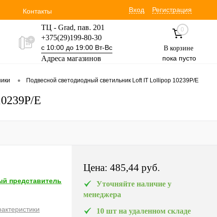
Вход
Регистрация
Контакты
ТЦ - Grad, пав. 201
0
+375(29)199-80-30
с 10:00 до 19:00 Вт-Вс
В корзине
Адреса магазинов
пока пусто
Уручская 19 пав. 3М
•
ники
Подвесной светодиодный светильник Loft IT Lollipop 10239P/E
+375(29)354-30-60
с 9:00 до 17:00 Вт-Вс
10239P/E
Цена:
485,44 pуб.
й представитель
Уточняйте наличие у
менеджера
рактеристики
10 шт на удаленном складе