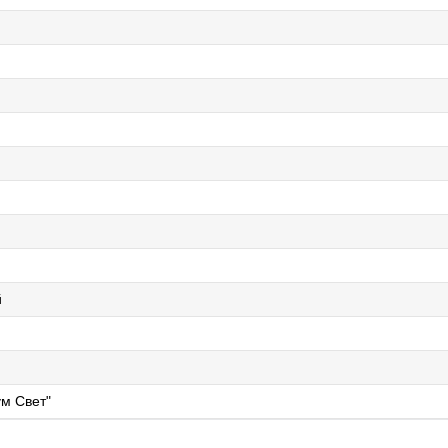
й
й
м Свет"