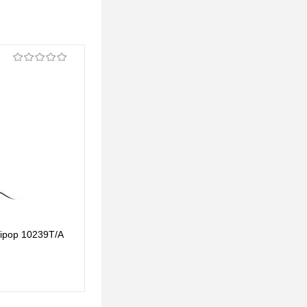
Подвесной светодиодный светильник Loft IT
lipop 10239T/A
Lollipop 10239P/I
561 pуб.
561 pуб.