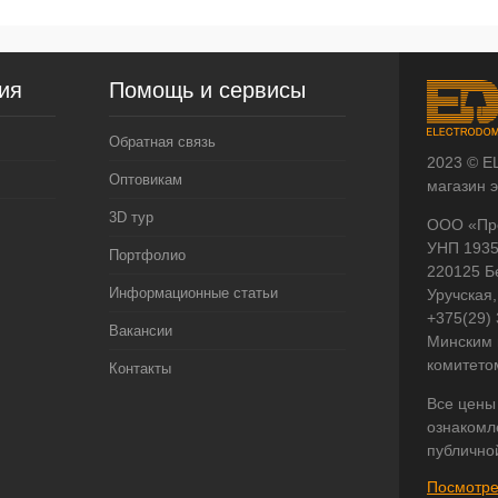
ия
Помощь и сервисы
Обратная связь
2023 © E
Оптовикам
магазин 
3D тур
ООО «Пр
УНП 193
Портфолио
220125 Б
Информационные статьи
Уручская,
+375(29)
Вакансии
Минским 
комитето
Контакты
Все цены
ознакомл
публично
Посмотре