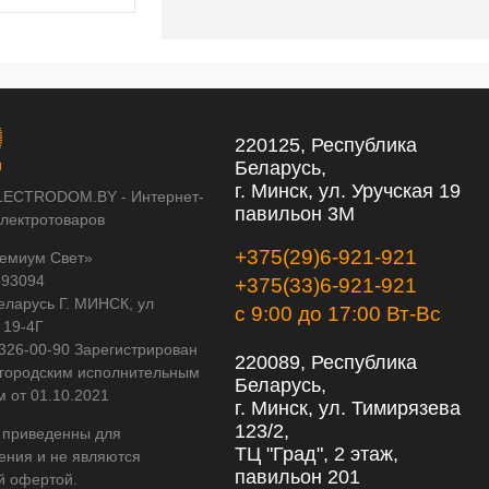
220125, Республика
Беларусь,
г. Минск, ул. Уручская 19
LECTRODOM.BY - Интернет-
павильон 3М
электротоваров
+375(29)6-921-921
емиум Свет»
593094
+375(33)6-921-921
еларусь Г. МИНСК, ул
с 9:00 до 17:00 Вт-Вс
 19-4Г
 326-00-90 Зарегистрирован
220089, Республика
городским исполнительным
Беларусь,
м от 01.10.2021
г. Минск, ул. Тимирязева
123/2,
 приведенны для
ТЦ "Град", 2 этаж,
ения и не являются
павильон 201
й офертой.