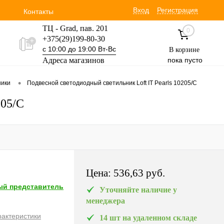
Вход
Регистрация
Контакты
ТЦ - Grad, пав. 201
0
+375(29)199-80-30
с 10:00 до 19:00 Вт-Вс
В корзине
Адреса магазинов
пока пусто
Уручская 19 пав. 3М
•
ники
Подвесной светодиодный светильник Loft IT Pearls 10205/C
+375(29)354-30-60
с 9:00 до 17:00 Вт-Вс
205/C
Цена:
536,63 pуб.
й представитель
Уточняйте наличие у
менеджера
рактеристики
14 шт на удаленном складе