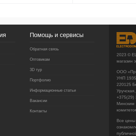
ия
Помощь и сервисы
Обратная связь
2023 © E
Оптовикам
магазин 
3D тур
ООО «Пр
УНП 193
Портфолио
220125 Б
Информационные статьи
Уручская,
+375(29)
Вакансии
Минским 
комитето
Контакты
Все цены
ознакомл
публично