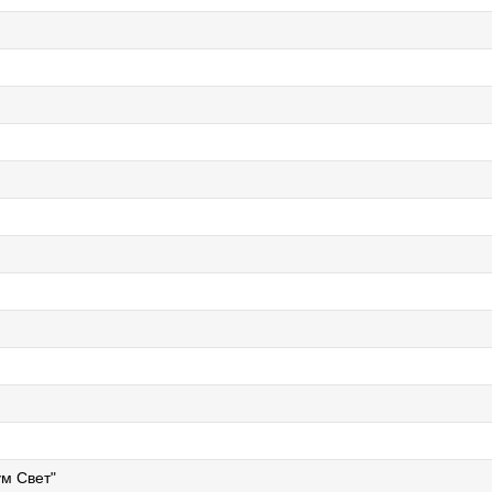
м Свет"