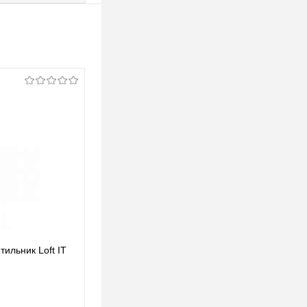
ильник Loft IT
Подвесной светодиодный светильник Loft IT
Pearls 10205/B
592,13 pуб.
592,13 pуб.