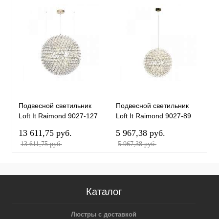
Подвесной светильник
Подвесной светильник
П
Loft It Raimond 9027-127
Loft It Raimond 9027-89
L
Gold
Gold
G
13 611,75 pуб.
5 967,38 pуб.
1
13 611,75 pуб.
5 967,38 pуб.
1
Каталог
Люстры с доставкой