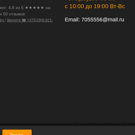
с 10:00 до 19:00 Вт-Вс
инг:
4,8
из
5
★★★★★ на
и 50 отзывов
Email:
7055556@mail.ru
.by
/
Звоните ☎ +375(29)6-921-