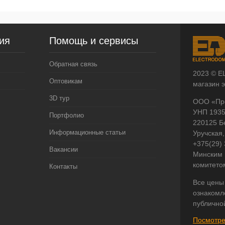
ия
Помощь и сервисы
Обратная связь
2023 © E
Оптовикам
магазин 
3D тур
ООО «Пр
УНП 193
Портфолио
220125 Б
Информационные статьи
Уручская,
+375(29)
Вакансии
Минским 
комитето
Контакты
Все цены
ознакомл
публично
Посмотре