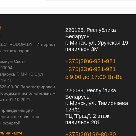
220125, Республика
Беларусь,
г. Минск, ул. Уручская 19
LECTRODOM.BY - Интернет-
павильон 3М
электротоваров
+375(29)6-921-921
емиум Свет»
593094
+375(33)6-921-921
еларусь Г. МИНСК, ул
с 9:00 до 17:00 Вт-Вс
 19-4Г
 326-00-90 Зарегистрирован
220089, Республика
городским исполнительным
Беларусь,
м от 01.10.2021
г. Минск, ул. Тимирязева
123/2,
 приведенны для
ТЦ "Град", 2 этаж,
ения и не являются
павильон 201
й офертой.
ть на карте
+375(29)199-80-30