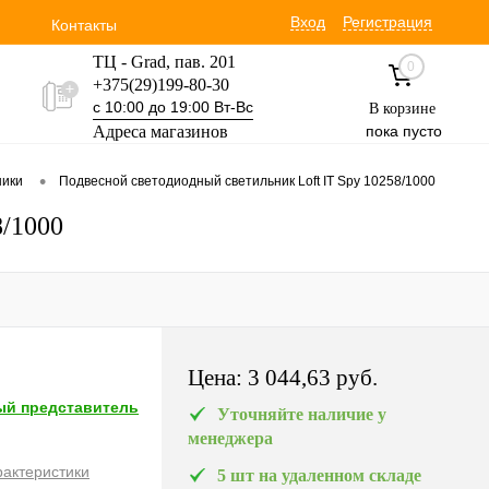
Вход
Регистрация
Контакты
ТЦ - Grad, пав. 201
0
+375(29)199-80-30
с 10:00 до 19:00 Вт-Вс
В корзине
Адреса магазинов
пока пусто
Уручская 19 пав. 3М
•
ники
Подвесной светодиодный светильник Loft IT Spy 10258/1000
+375(29)354-30-60
с 9:00 до 17:00 Вт-Вс
8/1000
Цена:
3 044,63 pуб.
й представитель
Уточняйте наличие у
менеджера
рактеристики
5 шт на удаленном складе