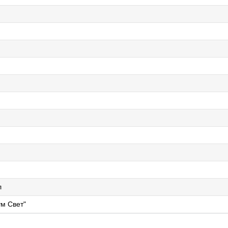
л
м Свет"