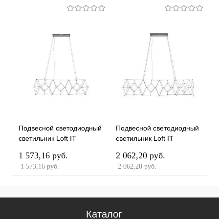
Подвесной светодиодный
Подвесной светодиодный
П
светильник Loft IT
светильник Loft IT
с
Universe 10257/1320
Universe 10257/1720
U
1 573,16 pуб.
2 062,20 pуб.
1
1 573,16 pуб.
2 062,20 pуб.
1
Каталог