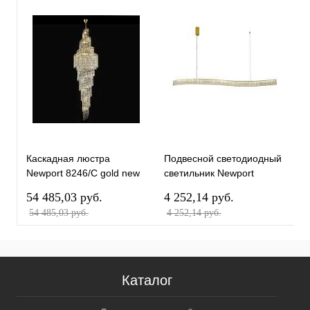
Каскадная люстра
Подвеcной светодиодный
Н
Newport 8246/C gold new
светильник Newport
N
М0068226
8243/150 gold new
М
54 485,03 pуб.
4 252,14 pуб.
2
М0068727
54 485,03 pуб.
4 252,14 pуб.
2
Каталог